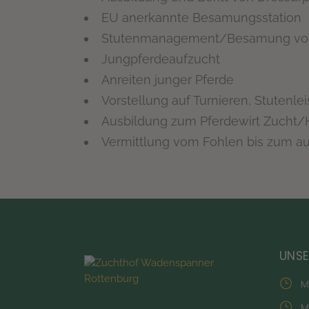
EU anerkannte Besamungsstation
Stutenmanagement/Besamung von 
Jungpferdeaufzucht
Anreiten junger Pferde
Vorstellung auf Turnieren, Stutenl
Ausbildung zum Pferdewirt Zucht/
Vermittlung vom Fohlen bis zum au
UNSE
M
M