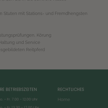
Stuten mit Stations- und Fremdhengsten
eistungsprüfungen, Körung
Haltung und Service
sgebildeten Reitpferd
RE BETRIEBSZEITEN
RECHTLICHES
o. - Fr. 7.00 - 12.00 Uhr
Home
o. - Fr. 13.30 - 17.00 Uhr